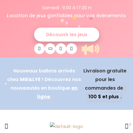
Samedi : 9.00 à 17.00 H
Location de jeux gonflables pour vos événements
?
Découvrir les jeux
Nouveaux ballons arrivés
Livraison gratuite
chez
MIE&LYE
! Découvrez nos
pour les
nouveautés en boutique
en
commandes de
ligne
.
100 $ et plus
.
0