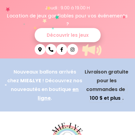
Jeudi : 9.00 à 19.00 H
Location de jeux gonflables pour vos événements
?
Découvrir les jeux
Nouveaux ballons arrivés
Livraison gratuite
chez
MIE&LYE
! Découvrez nos
pour les
nouveautés en boutique
en
commandes de
ligne
.
100 $ et plus
.