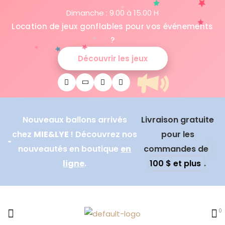
Dimanche : 9.00 à 15.00 H
Location de jeux gonflables pour vos événements
?
Découvrir les jeux
Nouveaux ballons arrivés
Livraison gratuite
chez
MIE&LYE
! Découvrez nos
pour les
nouveautés en boutique
en
commandes de
ligne
.
100 $ et plus
.
0