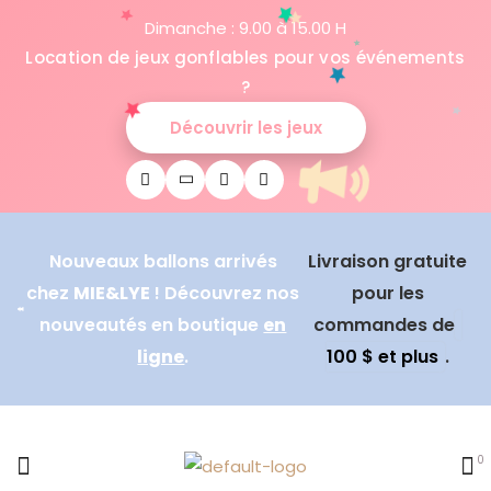
Dimanche : 9.00 à 15.00 H
Location de jeux gonflables pour vos événements
?
Découvrir les jeux
Nouveaux ballons arrivés
Livraison gratuite
chez
MIE&LYE
! Découvrez nos
pour les
nouveautés en boutique
en
commandes de
ligne
.
100 $ et plus
.
0