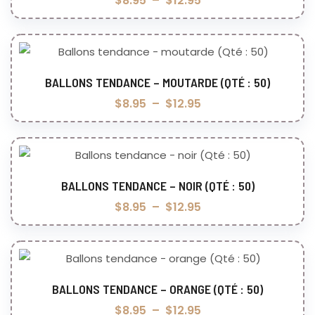
$
8.95
–
$
12.95
BALLONS TENDANCE – MOUTARDE (QTÉ : 50)
Choix des options
$
8.95
–
$
12.95
BALLONS TENDANCE – NOIR (QTÉ : 50)
Choix des options
$
8.95
–
$
12.95
BALLONS TENDANCE – ORANGE (QTÉ : 50)
Choix des options
$
8.95
–
$
12.95