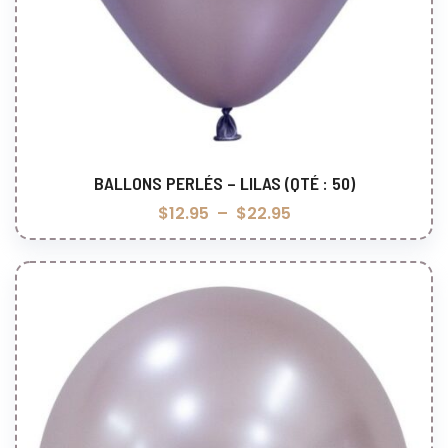
BALLONS PERLÉS – LILAS (QTÉ : 50)
Choix des options
$
12.95
–
$
22.95