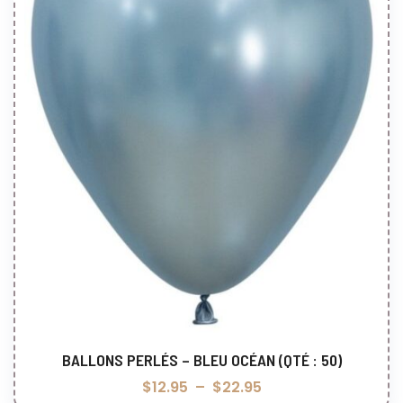
BALLONS PERLÉS – BLEU OCÉAN (QTÉ : 50)
Choix des options
$
12.95
–
$
22.95