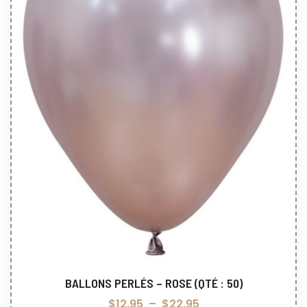
BALLONS PERLÉS – ROSE (QTÉ : 50)
Choix des options
$
12.95
–
$
22.95