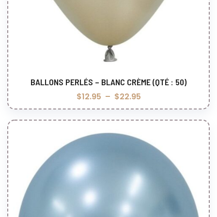
BALLONS PERLÉS – BLANC CRÈME (QTÉ : 50)
Choix des options
$
12.95
–
$
22.95