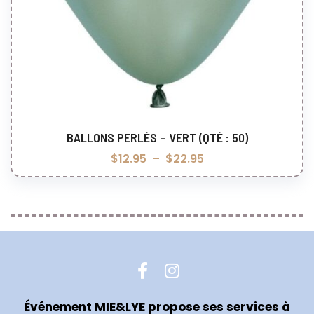
BALLONS PERLÉS – VERT (QTÉ : 50)
Choix des options
$
12.95
–
$
22.95
Événement MIE&LYE propose ses services à