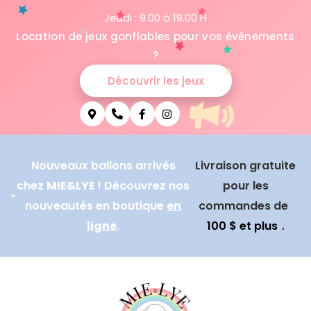
Jeudi : 9.00 à 19.00 H
Location de jeux gonflables pour vos événements
?
Découvrir les jeux
Nouveaux ballons arrivés
Livraison gratuite
chez
MIE&LYE
! Découvrez nos
pour les
nouveautés en boutique
en
commandes de
ligne
.
100 $ et plus
.