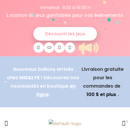
Vendredi : 9.00 à 19.00 H
Location de jeux gonflables pour vos événements
?
Découvrir les jeux
Nouveaux ballons arrivés
Livraison gratuite
chez
MIE&LYE
! Découvrez nos
pour les
nouveautés en boutique
en
commandes de
ligne
.
100 $ et plus
.
0