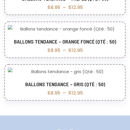
Choix des options
$
8.95
–
$
12.95
BALLONS TENDANCE – ORANGE FONCÉ (QTÉ : 50)
Choix des options
$
8.95
–
$
12.95
BALLONS TENDANCE – GRIS (QTÉ : 50)
Choix des options
$
8.95
–
$
12.95