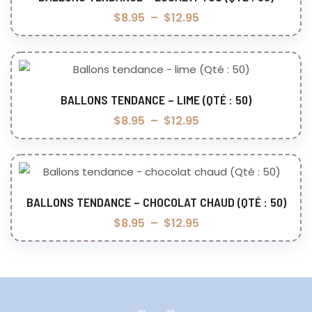
Choix des options
$
8.95
–
$
12.95
BALLONS TENDANCE – LIME (QTÉ : 50)
Choix des options
$
8.95
–
$
12.95
BALLONS TENDANCE – CHOCOLAT CHAUD (QTÉ : 50)
Choix des options
$
8.95
–
$
12.95