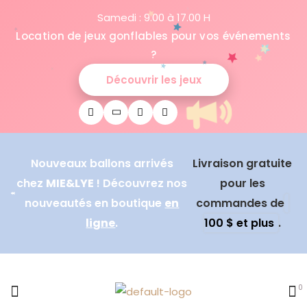
Samedi : 9.00 à 17.00 H
Location de jeux gonflables pour vos événements
?
Découvrir les jeux
Nouveaux ballons arrivés
Livraison gratuite
chez
MIE&LYE
! Découvrez nos
pour les
nouveautés en boutique
en
commandes de
ligne
.
100 $ et plus
.
0