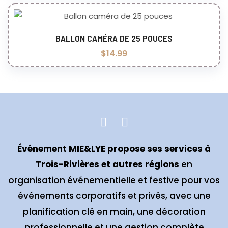
BALLON CAMÉRA DE 25 POUCES
Ajouter au panier
$
14.99
Événement MIE&LYE propose ses services à
Trois-Rivières et autres régions
en
organisation événementielle et festive pour vos
événements corporatifs et privés, avec une
planification clé en main, une décoration
professionnelle et une gestion complète