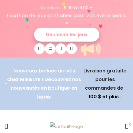
Vendredi : 9.00 à 19.00 H
Location de jeux gonflables pour vos événements
?
Découvrir les jeux
Nouveaux ballons arrivés
Livraison gratuite
chez
MIE&LYE
! Découvrez nos
pour les
nouveautés en boutique
en
commandes de
ligne
.
100 $ et plus
.
0