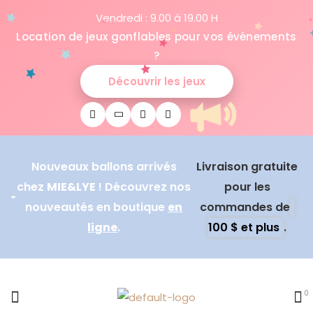
Vendredi : 9.00 à 19.00 H
Location de jeux gonflables pour vos événements
?
Découvrir les jeux
Nouveaux ballons arrivés
Livraison gratuite
chez
MIE&LYE
! Découvrez nos
pour les
nouveautés en boutique
en
commandes de
ligne
.
100 $ et plus
.
0