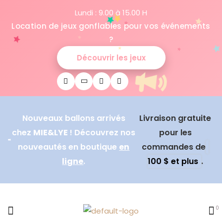
Lundi : 9.00 à 15.00 H
Location de jeux gonflables pour vos événements
?
Découvrir les jeux
Nouveaux ballons arrivés
Livraison gratuite
chez
MIE&LYE
! Découvrez nos
pour les
nouveautés en boutique
en
commandes de
ligne
.
100 $ et plus
.
0