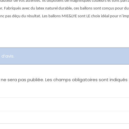
 hauteur de vos attentes. Ils disposent de magnifiques couleurs et sont parf
. Fabriqués avec du latex naturel durable, ces ballons sont conçus pour durer 
donc pas déçu du résultat. Les ballons MIE&LYE sont LE choix idéal pour n’i
 d’avis.
 ne sera pas publiée.
Les champs obligatoires sont indiqué