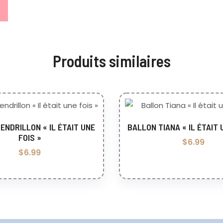
Produits similaires
ENDRILLON « IL ÉTAIT UNE
BALLON TIANA « IL ÉTAIT 
jouter au panier
Ajouter au pani
FOIS »
$
6.99
$
6.99