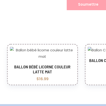
BALLON C
A
BALLON BÉBÉ LICORNE COULEUR
Ajouter au panier
LATTE MAT
$
16.99