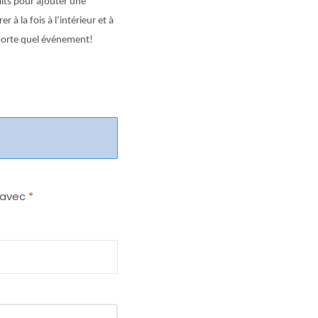
aits pour ajouter une
à la fois à l’intérieur et à
mporte quel événement!
s avec
*