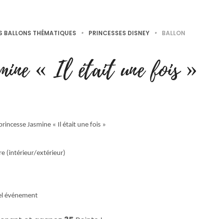
S BALLONS THÉMATIQUES
•
PRINCESSES DISNEY
•
BALLON
ine « Il était une fois »
rincesse Jasmine « Il était une fois »
e (intérieur/extérieur)
el événement