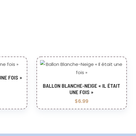
UNE FOIS »
er
BALLON BLANCHE-NEIGE « IL ÉTAIT
Ajouter au panier
UNE FOIS »
$
6.99