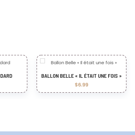
NDARD
BALLON BELLE « IL ÉTAIT UNE FOIS »
er
Ajouter au panier
$
6.99