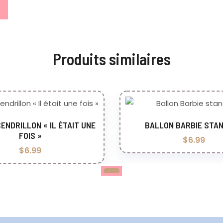
Produits similaires
ENDRILLON « IL ÉTAIT UNE
BALLON BARBIE STA
jouter au panier
Ajouter au pani
FOIS »
$
6.99
$
6.99