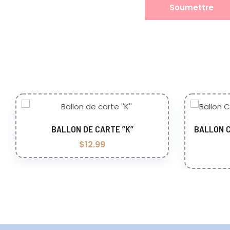
BALLON DE CARTE ”K”
BALLON C
Ajouter au panier
A
$
12.99