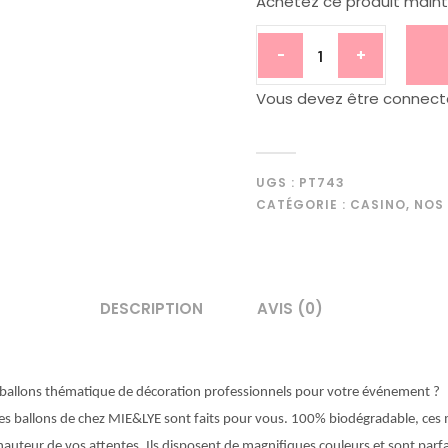
Achetez ce produit main
-
+
Vous devez être connecté 
UGS :
PT743
CATÉGORIE :
CASINO
,
NOS
DESCRIPTION
AVIS (0)
s ballons thématique de décoration professionnels pour votre événement ?
Les ballons de chez MIE&LYE sont faits pour vous. 100% biodégradable, ces 
 hauteur de vos attentes. Ils disposent de magnifiques couleurs et sont parf