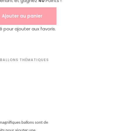
tenant et gagnez
40
Points !
Ajouter au panier
pour ajouter aux favoris.
 BALLONS THÉMATIQUES
magnifiques ballons sont de
aits pour ajouter une