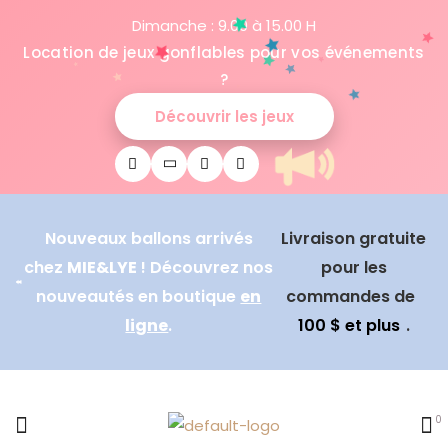
Dimanche : 9.00 à 15.00 H
Location de jeux gonflables pour vos événements
?
Découvrir les jeux
Nouveaux ballons arrivés
Livraison gratuite
chez
MIE&LYE
! Découvrez nos
pour les
nouveautés en boutique
en
commandes de
ligne
.
100 $ et plus
.
0